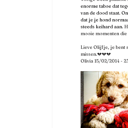
enorme taboe dat teg
van de dood staat. On
dat je je hond normaal
steeds keihard aan. 
H
mooie momenten die 
Lieve Olijfje, je ben
missen.💔💔💔
Olivia 15/02/2014 - 