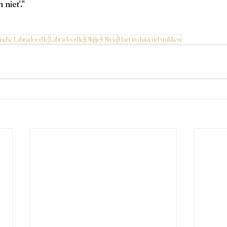
niet'."
lische Labradoodle
Labradoodle
Olijfje
Olivia
Hart in duizend stukken