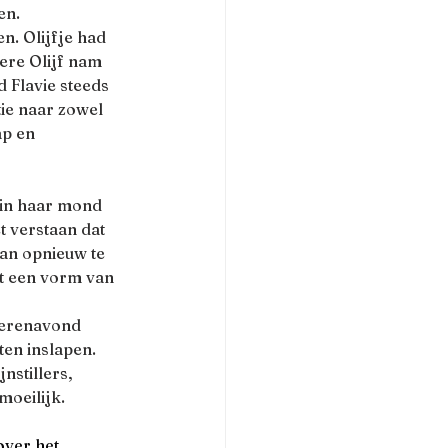
n.  
n. Olijfje had 
ere Olijf nam 
 Flavie steeds 
tie naar zowel 
p en 
 in haar mond 
 verstaan dat 
an opnieuw te 
t een vorm van 
terenavond 
en inslapen. 
nstillers, 
moeilijk.
ver het 