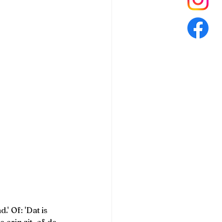
' Of: 'Dat is 
erin zit, of de 