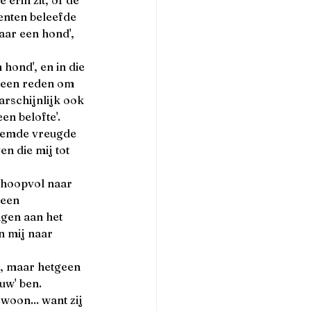
nten beleefde 
aar een hond', 
ond', en in die 
n een reden om 
arschijnlijk ook 
en belofte'.
etemde vreugde 
n die mij tot 
 hoopvol naar 
 een 
gen aan het 
n mij naar 
s, maar hetgeen 
uw' ben.
woon... want zij 