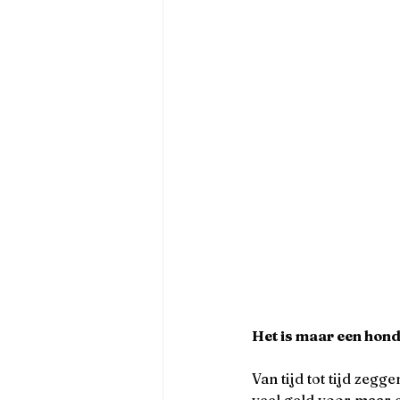
Het is maar een hond
Van tijd tot tijd zegge
veel geld voor maar ee