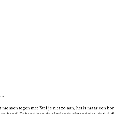
...
n mensen tegen me: 'Stel je niet zo aan, het is maar een hond.
n hond.' Ze begrijpen de afgelegde afstand niet, de tijd die 