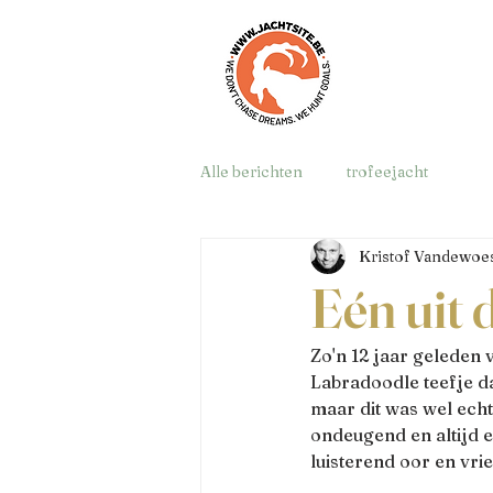
Alle berichten
trofeejacht
Kristof Vandewoes
Eén uit 
Zo'n 12 jaar geleden 
Labradoodle teefje dat
maar dit was wel echt
ondeugend en altijd e
luisterend oor en vri