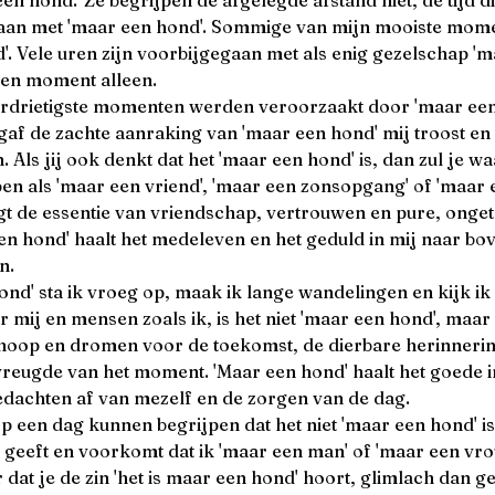
aan met 'maar een hond'. Sommige van mijn mooiste mome
'. Vele uren zijn voorbijgegaan met als enig gezelschap 'm
een moment alleen.
drietigste momenten werden veroorzaakt door 'maar een h
gaf de zachte aanraking van 'maar een hond' mij troost e
Als jij ook denkt dat het 'maar een hond' is, dan zul je wa
en als 'maar een vriend', 'maar een zonsopgang' of 'maar e
gt de essentie van vriendschap, vertrouwen en pure, ong
een hond' haalt het medeleven en het geduld in mij naar bove
n.
nd' sta ik vroeg op, maak ik lange wandelingen en kijk ik
 mij en mensen zoals ik, is het niet 'maar een hond', maar
 hoop en dromen voor de toekomst, de dierbare herinnerin
reugde van het moment. 'Maar een hond' haalt het goede i
edachten af van mezelf en de zorgen van de dag.
 een dag kunnen begrijpen dat het niet 'maar een hond' i
 geeft en voorkomt dat ik 'maar een man' of 'maar een vro
dat je de zin 'het is maar een hond' hoort, glimlach dan ge