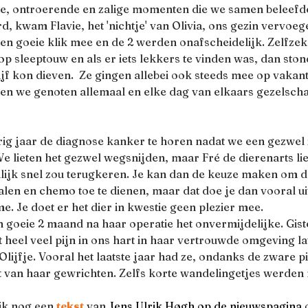
ige, ontroerende en zalige momenten die we samen beleefde
d, kwam Flavie, het 'nichtje' van Olivia, ons gezin vervoege
en goeie klik mee en de 2 werden onafscheidelijk. Zelfzek
p sleeptouw en als er iets lekkers te vinden was, dan stond
lijf kon dieven.  Ze gingen allebei ook steeds mee op vakan
 en we genoten allemaal en elke dag van elkaars gezelscha
ig jaar de diagnose kanker te horen nadat we een gezwel
lieten het gezwel wegsnijden, maar Fré de dierenarts liet
lijk snel zou terugkeren. Je kan dan de keuze maken om d
len en chemo toe te dienen, maar dat doe je dan vooral ui
me. Je doet er het dier in kwestie geen plezier mee. 
n goeie 2 maand na haar operatie het onvermijdelijke. Gis
heel veel pijn in ons hart in haar vertrouwde omgeving lat
ijfje. Vooral het laatste jaar had ze, ondanks de zware pij
st van haar gewrichten. Zelfs korte wandelingetjes werden 
ik nog een 
tekst
 van 
Jens Ulrik Høgh op de nieuwspagina o