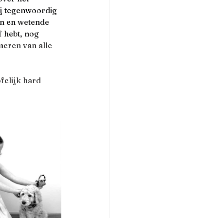
j tegenwoordig 
an en wetende 
f hebt, nog 
meren van alle 
felijk hard 