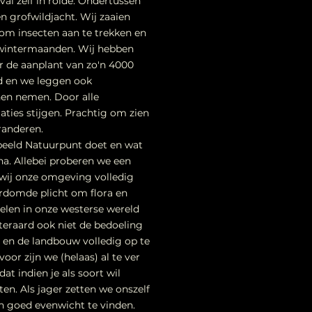
eval zelf in rolde. Ondertussen
en grofwildjacht. Wij zaaien
 om insecten aan te trekken en
e wintermaanden. Wij hebben
r de aanplant van zo'n 4000
 en we leggen ook
nen nemen. Door alle
ties stijgen. Prachtig om zien
randeren.
orbeeld Natuurpunt doet en wat
una. Allebei proberen we een
 wij onze omgeving v
olledig
erdomde plicht om flora en
gelen in onze westerse wereld
teraard ook niet de bedoeling
 en de landbouw volledig op te
or zijn we (helaas) al te ver
t indien je als soort wil
en. Als jager zetten we onszelf
n goed evenwicht te vinden.