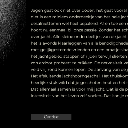
Jagen gaat ook niet over doden, het gaat vooral
dier is een miniem onderdeeltje van het hele jac
desalniettemin wel heel bepalend. Af en toe een 
hoort nu eenmaal bij onze passie. Zonder het sc
over jacht. Alle kleine onderdeeltjes van de jacht
het ’s avonds klaarleggen van alle benodigdhe
met gelijkgestemde vrienden en een praatje slaa
het jachtgebied stappen of rijden terwijl slierten
zon erdoor probeert te prikken. De nervositeit v
veld vrij rond kunnen lopen. De aanvang van de j
Het afsluitende jachthoorngeschal. Het thuisko
heerlijke stuk wild dat je geschoten hebt en het
Dat allemaal samen is voor mij jacht. Dat is de 
intensiteit van het leven zelf voelen…Dat kan je m
Coutisse