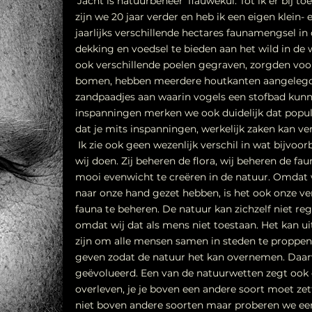
‘Jacht is natuurbeheer’ flauwekul. Tot ik er bij to
zijn we 20 jaar verder en heb ik een eigen klein- 
jaarlijks verschillende hectares faunamengsel in
dekking en voedsel te bieden aan het wild in d
ook verschillende poelen gegraven, zorgden voo
bomen, hebben meerdere houtkanten aangelegd
zandpaadjes aan waarin vogels een stofbad kun
inspanningen merken we ook duidelijk dat popula
dat je mits inspanningen, werkelijk zaken kan ve
Ik zie ook geen wezenlijk verschil in wat bijvo
wij doen. Zij beheren de flora, wij beheren de fa
mooi evenwicht te creëren in de natuur. Omdat
naar onze hand gezet hebben, is het ook onze v
fauna te beheren. De natuur kan zichzelf niet re
omdat wij dat als mens niet toestaan. Het kan ui
zijn om alle mensen samen in steden te proppen
geven zodat de natuur het kan overnemen. Daarvo
geëvolueerd. Een van de natuurwetten zegt ook da
overleven, je je boven een andere soort moet zett
niet boven andere soorten maar proberen we ee