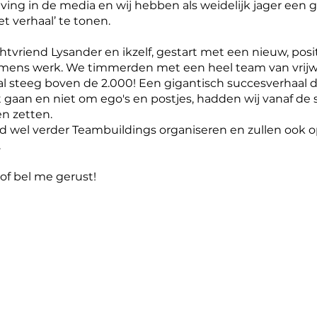
eving in de media en wij hebben als weidelijk jager een
 verhaal’ te tonen.
achtvriend Lysander en ikzelf, gestart met een nieuw, posi
ens werk. We timmerden met een heel team van vrijwi
l steeg boven de 2.000! Een gigantisch succesverhaal d
 gaan en niet om ego's en postjes, hadden wij vanaf de s
en zetten.
ard wel verder Teambuildings organiseren en zullen ook 
.
of bel me gerust!