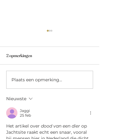
2 opmerkingen
Open discussie over de wolf...
Plaats een opmerking...
NEW! The Hunter
radio
Nieuwste
Jaggi
25 feb
Het artikel over 
dood van een dier
 op 
Jachtsite raakt echt een snaar, vooral 
bij mensen hier in Nederland die dicht 