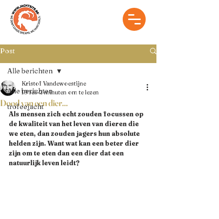
Post
Alle berichten
Kristof Vandewoestijne
Alle berichten
19 feb
2 minuten om te lezen
Dood van een dier...
trofeejacht
Als mensen zich echt zouden focussen op 
de kwaliteit van het leven van dieren die 
we eten, dan zouden jagers hun absolute 
helden zijn. Want wat kan een beter dier 
zijn om te eten dan een dier dat een 
natuurlijk leven leidt?