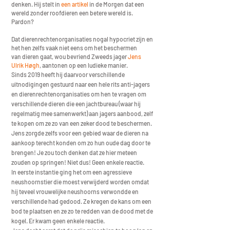
denken. Hij stelt in
een artikel
in de Morgen dat een
wereld zonder roofdieren een betere wereld is.
Pardon?
Dat dierenrechtenorganisaties nogal hypocriet zijn en
het hen z
elfs vaak niet eens om
het beschermen
van
dieren gaat, wou bevriend Zweeds jager
Jens
Ulrik Høgh
, aantonen op een ludieke manier.
Sinds 2019 heeft hij daarvoor verschillende
uitnodigingen gestuurd naar een hele rits anti-jagers
en dierenrechtenorganisaties om hen te vragen om
verschillende dieren die een jachtbureau (waar hij
regelmatig mee samenwerkt) aan jagers aanbood, zelf
te kopen om ze zo van een zeker dood te beschermen.
Jens zorgde zelfs voor
een gebied waar de dieren na
aankoop terecht konden om zo hun oude dag door te
brengen! Je zou toch denken dat ze hier meteen
zouden op springen! Niet dus! Geen enkele reactie.
In eerste instantie ging het om een agressieve
neushoornstier die moest verwijderd worden omdat
hij teveel vrouwelijke neushoorns verwondde en
verschillende had gedood. Ze kregen de kans om een
bod te plaatsen en ze zo te redden van de dood met de
kogel. Er kwam geen enkele reactie.