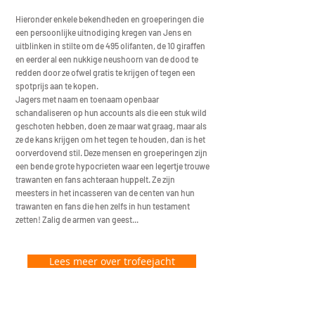
Hieronder enkele bekendheden en groeperingen die
een persoonlijke uitnodiging kregen van Jens en
uitblinken in stilte om de 495 olifanten, de 10 giraffen
en eerder al een nukkige neushoorn van de dood te
redden door ze ofwel gratis te krijgen of tegen een
spotprijs aan te kopen.
Jagers met naam en toenaam openbaar
schandaliseren op hun accounts als die een stuk wild
geschoten hebben, doen ze maar wat graag, maar als
ze de kans krijgen om het tegen te houden, dan is het
oorverdovend stil. Deze mensen en groeperingen zijn
een bende grote hypocrieten waar een legertje trouwe
trawanten en fans achteraan huppelt. Ze zijn
meesters in het incasseren van de centen van hun
trawanten en fans die hen zelfs in hun testament
zetten! Zalig de armen van geest...
Lees meer over trofeejacht