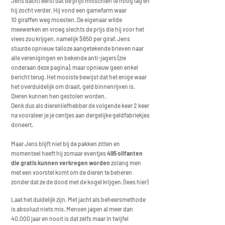
Jens dacht eerst dat de prijs misschien te hoog lag en
hij zocht verder. Hij vond een gamefarm waar
10
giraffen weg moesten. De eigenaar wilde
meewerken en vroeg slechts de prijs die hij voor het
vlees zou krijgen, namelijk $650 per giraf. Jens
stuurde opnieuw talloze aa
ngetekende brieven naar
alle verenigingen en bekende anti-jagers (zie
onderaan deze pagina), maar opnieuw geen enkel
bericht terug.
Het mooiste
bewijst dat het enige waar
het overduidelijk om draait, geld binnenrijven is.
Dieren kunnen hen gestolen worden.
Denk dus als dierenliefhebber de volgende keer 2 keer
na vooraleer je je centjes aan dergelijke geldfabriekjes
doneert.
Maar Jens blijft niet bij de pakken zitten en
momenteel heeft hij zomaar eventjes
495 olifanten
die gratis kunnen verkregen worden
zolang men
met
een voorstel komt om de dieren te beheren
zonder dat ze de dood met de kogel krijgen. (
lees hier
)
Laat het duidelijk zijn. Met jacht als beheersmethode
is absoluut niets mis. Mensen jagen al meer dan
40.000 jaar en nooit is dat zelfs maar in twijfel