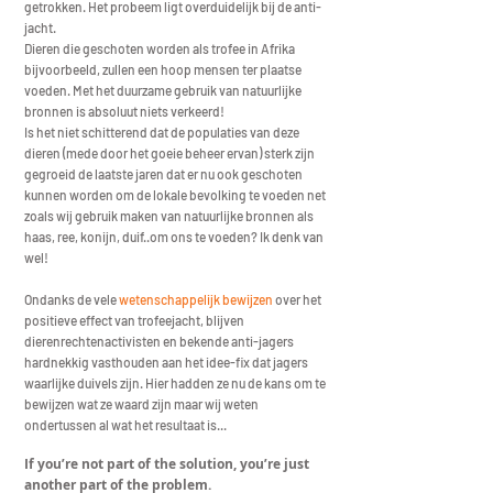
getrokken. Het probeem ligt overduidelijk bij de anti-
jacht.
Dieren die geschoten worden als trofee in Afrika
bijvoorbeeld, zullen een hoop mensen ter plaatse
voeden. Met het duurzame gebruik van natuurlijke
bronnen is absoluut niets verkeerd!
Is het niet schitterend dat de populaties van deze
dieren (mede door het goeie beheer ervan) sterk zijn
gegroeid de laatste jaren dat er nu ook geschoten
kunnen worden om de lokale bevolking te voeden net
zoals wij gebruik maken van natuurlijke bronnen als
haas, ree, konijn, duif..om ons te voeden? Ik denk van
wel!
Ondanks de vele
wetenschappelijk bewijzen
over het
positieve effect van trofeejacht, blijven
dierenrechtenactivisten en bekende anti-jagers
hardnekkig vasthouden aan het idee-fix dat jagers
waarlijke duivels zijn. Hier hadden ze nu de kans om te
bewijzen wat ze waard zijn maar wij weten
ondertussen al wat het resultaat is...
If you’re not part of the solution, you’re just
another part of the problem.