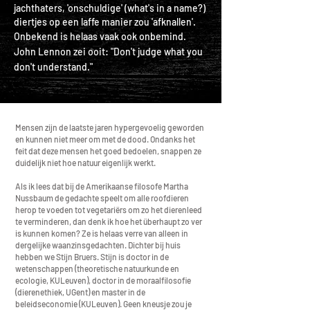
jachthaters,
'onschuldige' (what's in a name?)
diertjes op een laffe manier zou 'afknallen'.
Onbekend is helaas vaak ook onbemind.
John Lennon zei ooit: "Don't judge what you
don't understand."
Mensen zijn de laatste jaren hypergevoelig geworden
en kunnen niet meer om met de dood.
Ondanks het
feit dat deze mensen het goed bedoelen, snappen ze
duidelijk niet hoe natuur eigenlijk werkt.
Als ik lees dat bij de Amerikaanse filosofe Martha
Nussbaum de gedachte speelt om alle roofdieren
herop te voeden tot vegetariërs om zo het dierenleed
te verminderen, dan denk ik hoe het überhaupt zo ver
is kunnen komen? Ze is helaas verre van alleen in
dergelijke waanzinsgedachten. Dichter bij huis
hebben we Stijn Bruers. Stijn is doctor in de
wetenschappen (theoretische natuurkunde en
ecologie, KULeuven), doctor in de moraalfilosofie
(dierenethiek, UGent) en master in de
beleidseconomie (KULeuven). Geen kneusje zou je