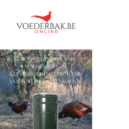
Uw leverancier van
voederbakken,
larsenkooien, trechter-
vossen- en rattenvallen.