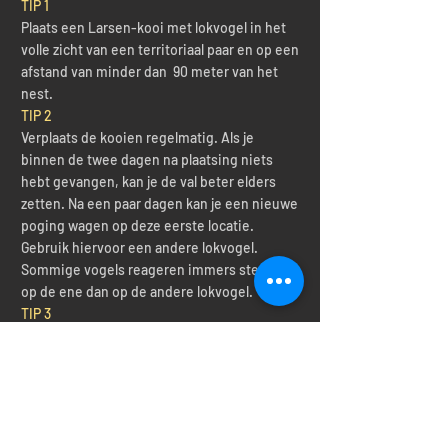
TIP 1
Plaats een Larsen-kooi met lokvogel in het
volle zicht van een territoriaal paar en op een
afstand van minder dan 90 meter van het
nest.
TIP 2
Verplaats de kooien regelmatig. Als je
binnen de twee dagen na plaatsing niets
hebt gevangen, kan je de val beter elders
zetten. Na een paar dagen kan je een nieuwe
poging wagen op deze eerste locatie.
Gebruik hiervoor een andere lokvogel.
Sommige vogels reageren immers sterker
op de ene dan op de andere lokvogel.
TIP 3
Wanneer je één vogel van een paar vangt in
de kooi, is de kans groot dat de partner zal
volgen. Blijf op afstand en wacht even af. Als
de partner tegen de avond niet gevolgd is, is
het zinloos om langer te wachten.
TIP 4