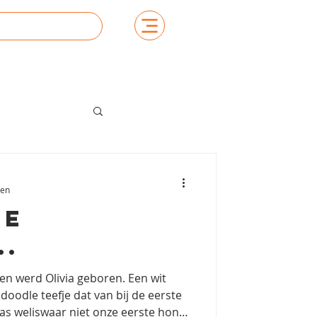
zen
de
..
en werd Olivia geboren. Een wit
oodle teefje dat van bij de eerste
was weliswaar niet onze eerste hond,