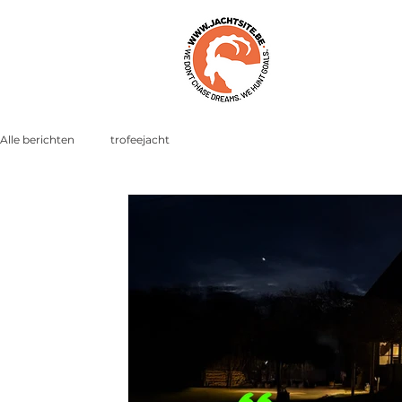
Alle berichten
trofeejacht