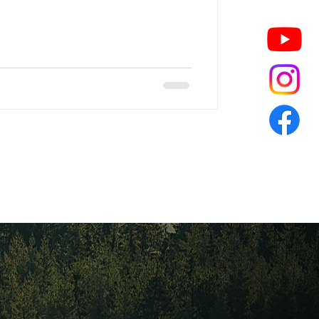
asiel de rode cocker spaniël die haar
l echt wat wij zochten in een hond.
 ook speels ondeugend en altijd een
nderen die in haar een soort
enoot vonden.