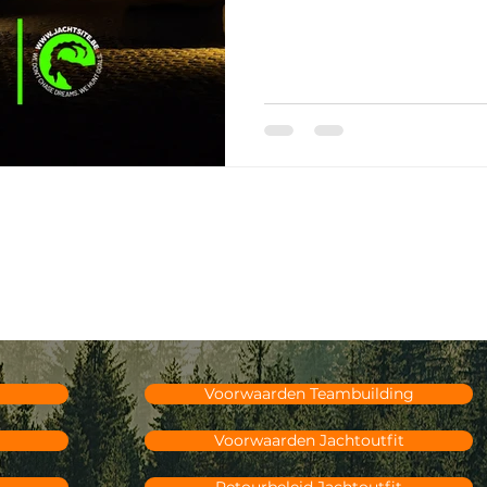
maar in tegenstelling tot B
was voorgegaan, was dit we
Rustig karakter, maar toch
toevlucht voor vooral de ki
vertrouwensdier en bondg
Voorwaarden Teambuilding
Voorwaarden Jachtoutfit
Retourbeleid Jachtoutfit