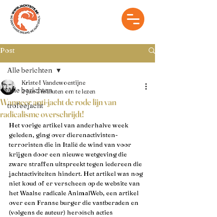
Post
Alle berichten
Kristof Vandewoestijne
Alle berichten
2 jun
2 minuten om te lezen
Wanneer anti-jacht de rode lijn van
trofeejacht
radicalisme overschrijdt!
Het vorige artikel van anderhalve week 
geleden, ging over dierenactivisten-
terroristen die in Italië de wind van voor 
krijgen door een nieuwe wetgeving die 
zware straffen uitspreekt tegen iedereen die 
jachtactiviteiten hindert. Het artikel was nog 
niet koud of er verscheen op de website van 
het Waalse radicale AnimalWeb, een artikel 
over een Franse burger die vastberaden en 
(volgens de auteur) heroïsch acties 