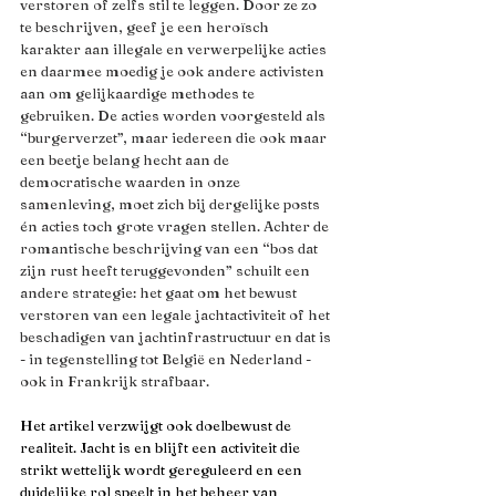
verstoren of zelfs stil te leggen. Door ze zo 
te beschrijven, geef je een heroïsch 
karakter aan illegale en verwerpelijke acties 
en daarmee moedig je ook andere activisten 
aan om gelijkaardige methodes te 
gebruiken. De acties worden voorgesteld als 
“burgerverzet”, maar iedereen die ook maar 
een beetje belang hecht aan de 
democratische waarden in onze 
samenleving, moet zich bij dergelijke posts 
én acties toch grote vragen stellen. Achter de 
romantische beschrijving van een “bos dat 
zijn rust heeft teruggevonden” schuilt een 
andere strategie: het gaat om het bewust 
verstoren van een legale jachtactiviteit of het 
beschadigen van jachtinfrastructuur en dat is 
- in tegenstelling tot België en Nederland - 
ook in Frankrijk strafbaar. 
Het artikel verzwijgt ook doelbewust de 
realiteit. Jacht is en blijft een activiteit die 
strikt wettelijk wordt gereguleerd en een 
duidelijke rol speelt in het beheer van 