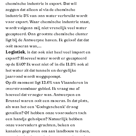
chemische industrie is export. Dat wil 
zeggen dat alleen al via de chemische 
industrie 8% van ons water verbruikt wordt 
voor export. Waar chemische industrie staat, 
wordt volgens mij niet vreselijk veel water 
gecapteerd. Ons grootste chemische cluster 
ligt bij de Antwerpse haven. Ik geloof dat dat 
ooit moeras was,…
Logistiek
, is dat ook niet heel veel import en 
export? Hoeveel water wordt er gecapteerd 
op de E40? Ik weet niet of in die 11.8% ook al 
het water zit dat tunnels en dergelijke 
jaarrond wordt weggepompt.
Op dit moment ligt 12.6% van Vlaanderen in 
overstroombaar gebied. Ik vraag me af 
hoeveel dat vroeger was. Antwerpen en 
Brussel waren ooit een moeras. Is dat plots, 
als was het een ‘Godsgeschenk’ droog 
gevallen? Of hebben onze voorouders toch 
een handje geholpen? Natuurlijk hebben 
onze voorvaders grachten, beken en 
kanalen gegraven om aan landbouw te doen, 