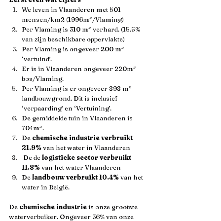
We leven in Vlaanderen met 501 
mensen/km2 (1996m²/Vlaming)
Per Vlaming is 310 m² verhard. (15.5% 
van zijn beschikbare oppervlakte)
Per Vlaming is ongeveer 200 m² 
‘vertuind’.
Er is in Vlaanderen ongeveer 220m² 
bos/Vlaming.
Per Vlaming is er ongeveer 898 m² 
landbouwgrond. Dit is inclusief 
‘verpaarding’ en ‘Vertuining’.
De gemiddelde tuin in Vlaanderen is 
704m².
De 
chemische industrie verbruikt 
21.9%
 van het water in Vlaanderen
 De de 
logistieke sector verbruikt 
11.8%
 van het water Vlaanderen 
De 
landbouw verbruikt 10.4%
 van het 
water in België.
De 
chemische industrie
 is onze grootste 
waterverbuiker. Ongeveer 36% van onze 