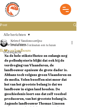
Post
Alle berichten
Kristof Vandewoestijne
Alle berichten
19 mei 2025
3 minuten om te lezen
Ik❤️van landbouw
trofeejacht
Na de hele stikstofhetze en onlangs nog 
de pollenhysterie blijkt dat ook bij de 
verdroging van Vlaanderen, de 
landbouwer opnieuw de grote dader is. 
Althans toch volgens groen Vlaanderen en 
de media. Velen beseffen niet meer dat 
het van het grootste belang is dat we 
landbouw in eigen land houden.
 De
geschiedenis leert ons dat zelf voedsel 
produceren, van het grootste belang is. 
Jagende landbouwer Thomas Linssen 