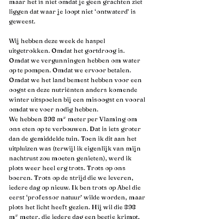
maar het is niet omdat je geen grachten ziet 
liggen dat waar je loopt niet ‘ontwaterd’ is 
geweest.
Wij hebben deze week de haspel 
uitgetrokken. Omdat het gortdroog is. 
Omdat we vergunningen hebben om water 
op te pompen. Omdat we ervoor betalen. 
Omdat we het land bemest hebben voor een 
oogst en deze nutriënten anders komende 
winter uitspoelen bij een misoogst en vooral 
omdat we voer nodig hebben.
We hebben 898 m² meter per Vlaming om 
ons eten op te verbouwen. Dat is iets groter 
dan de gemiddelde tuin. Toen ik dit aan het 
uitpluizen was (terwijl ik eigenlijk van mijn 
nachtrust zou moeten genieten), werd ik 
plots weer heel erg trots. Trots op ons 
boeren. Trots op de strijd die we leveren, 
iedere dag op nieuw. Ik ben trots op Abel die 
eerst ‘professor natuur’ wilde worden, maar 
plots het licht heeft gezien. Hij wil die 898 
m² meter, die iedere dag een beetje krimpt, 