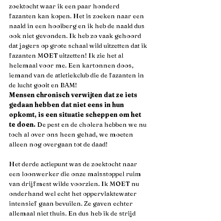
zoektocht waar ik een paar honderd 
fazanten kan kopen. Het is zoeken naar een 
naald in een hooiberg en ik heb de naald dus 
ook niet gevonden. Ik heb zo vaak gehoord 
dat jagers op grote schaal wild uitzetten dat ik 
fazanten MOET uitzetten! Ik zie het al 
helemaal voor me. Een kartonnen doos, 
iemand van de atletiekclub die de fazanten in 
de lucht gooit en BAM!
Mensen chronisch verwijten dat ze iets 
gedaan hebben dat niet eens in hun 
opkomt, is een situatie scheppen om het 
te doen.
 De pest en de cholera hebben we nu 
toch al over ons heen gehad, we moeten 
alleen nog overgaan tot de daad!
Het derde actiepunt was de zoektocht naar 
een loonwerker die onze maisstoppel ruim 
van drijfmest wilde voorzien. Ik MOET nu 
onderhand wel echt het oppervlaktewater 
intensief gaan bevuilen. Ze gaven echter 
allemaal niet thuis. En dus heb ik de strijd 