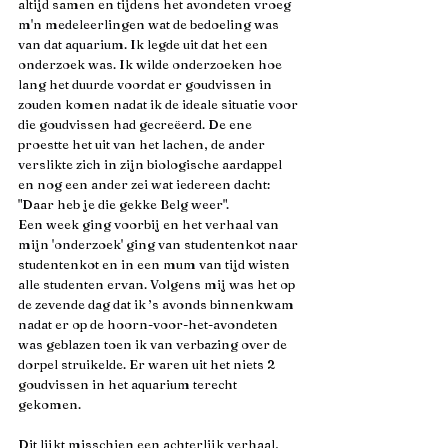
altijd samen en tijdens het avondeten vroeg 
m'n medeleerlingen wat de bedoeling was 
van dat aquarium. Ik legde uit dat het een 
onderzoek was. Ik wilde onderzoeken hoe 
lang het duurde voordat er goudvissen in 
zouden komen nadat ik de ideale situatie voor 
die goudvissen had gecreëerd. De ene 
proestte het uit van het lachen, de ander 
verslikte zich in zijn biologische aardappel 
en nog een ander zei wat iedereen dacht: 
"Daar heb je die gekke Belg weer".
Een week ging voorbij en het verhaal van 
mijn 'onderzoek' ging van studentenkot naar 
studentenkot en in een mum van tijd wisten 
alle studenten ervan. Volgens mij was het op 
de zevende dag dat ik ’s avonds binnenkwam 
nadat er op de hoorn-voor-het-avondeten 
was geblazen toen ik van verbazing over de 
dorpel struikelde. Er waren uit het niets 2 
goudvissen in het aquarium terecht 
gekomen.
Dit lijkt misschien een achterlijk verhaal, 