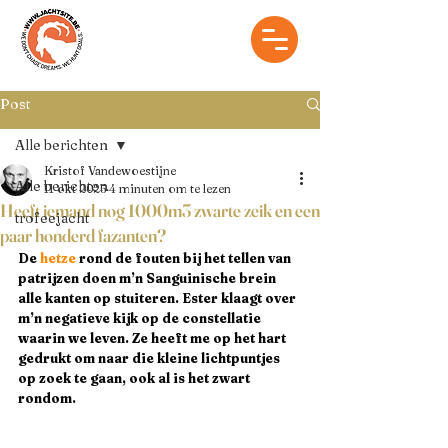
Post
Alle berichten
Kristof Vandewoestijne
Alle berichten
11 okt 2025
4 minuten om te lezen
Heeft iemand nog 1000m3 zwarte zeik en een
trofeejacht
paar honderd fazanten?
De 
hetze
 rond de fouten bij het tellen van 
patrijzen doen m’n Sanguinische brein 
alle kanten op stuiteren. Ester klaagt over 
m’n negatieve kijk op de constellatie 
waarin we leven. Ze heeft me op het hart 
gedrukt om naar die kleine lichtpuntjes 
op zoek te gaan, ook al is het zwart 
rondom. 