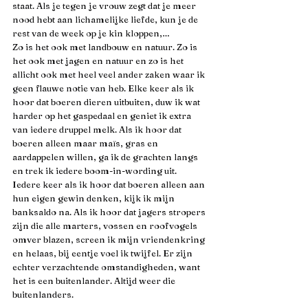
staat. Als je tegen je vrouw zegt dat je meer 
nood hebt aan lichamelijke liefde, kun je de 
rest van de week op je kin kloppen,…
Zo is het ook met landbouw en natuur. Zo is 
het ook met jagen en natuur en zo is het 
allicht ook met heel veel ander zaken waar ik 
geen flauwe notie van heb. Elke keer als ik 
hoor dat boeren dieren uitbuiten, duw ik wat 
harder op het gaspedaal en geniet ik extra 
van iedere druppel melk. Als ik hoor dat 
boeren alleen maar maïs, gras en 
aardappelen willen, ga ik de grachten langs 
en trek ik iedere boom-in-wording uit. 
Iedere keer als ik hoor dat boeren alleen aan 
hun eigen gewin denken, kijk ik mijn 
banksaldo na. Als ik hoor dat jagers stropers 
zijn die alle marters, vossen en roofvogels 
omver blazen, screen ik mijn vriendenkring 
en helaas, bij eentje voel ik twijfel. Er zijn 
echter verzachtende omstandigheden, want 
het is een buitenlander. Altijd weer die 
buitenlanders.