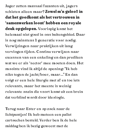
Jager zetten massaal fazanten uit, jagers 
schieten alleen maar? 
Zowel m’n geloof in 
dat het goedkomt als het vertrouwen in 
‘samenwerken loont’ hebben een royale 
deuk opgelopen. 
Voorlopig komt het 
helemaal niet goed in ons buitengebied. Daar 
is nog minstens 1 generatie voor nodig. 
Verwijzingen naar praktijken uit lang 
vervlogen tijden. Continu verwijzen naar 
excessen van een enkeling en dan prediken 
wat we er als ‘sector’ mee moeten doen. Het 
mooiste vind ik altijd de opening: "Ik heb 
niks tegen de jacht/boer, maar…" En dan 
volgt er een hele liturgie met af en toe iets 
relevants, maar het meeste is weinig 
relevante onzin die voort komt uit een brein 
dat verblind wordt door ideologie.
Terug naar Ester en op zoek naar de 
lichtpuntjes! Ik heb meteen een pallet 
cartouches besteld. Verder ben ik de hele 
middag ben ik bezig geweest met de 