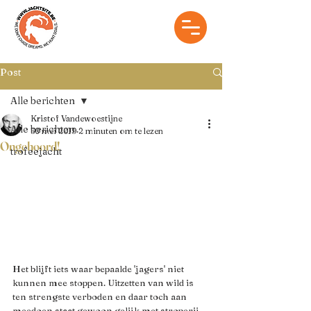
Post
Alle berichten
Kristof Vandewoestijne
Alle berichten
30 mei 2019
2 minuten om te lezen
Ongehoord!
trofeejacht
Het blijft iets waar bepaalde 'jagers' niet 
kunnen mee stoppen. Uitzetten van wild is 
ten strengste verboden en daar toch aan 
meedoen staat gewoon gelijk met stroperij. 