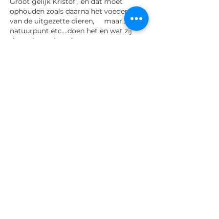
Groot gelijk Kristof , en dat moet 
ophouden zoals daarna het voederen 
van de uitgezette dieren,     maar...ook 
natuurpunt etc....doen het en wat zij 
doen , kan zeker niet .
Like
Privacy & cookies