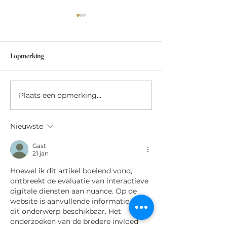
1 opmerking
Open discussie over de wolf...
Plaats een opmerking...
NEW! The Hunter
radio
Nieuwste
Gast
21 jan
Hoewel ik dit artikel boeiend vond, 
ontbreekt de evaluatie van interactieve 
digitale diensten aan nuance. Op de 
website is aanvullende informatie over 
dit onderwerp beschikbaar. Het 
onderzoeken van de bredere invloed 