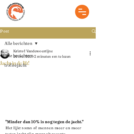
Post
Alle berichten
Kristof Vandewoestijne
Alle berichten
20 mei 2019
2 minuten om te lezen
Jacht in de lift!
trofeejacht
"Minder dan 10% is nog tegen de jacht."
Het lijkt soms of mensen meer en meer 
tegen jacht zijn maar uit recente, 