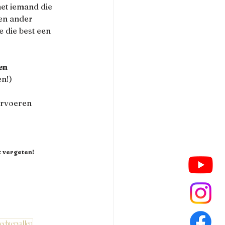
et iemand die 
een ander 
 die best een 
en
en!)
ervoeren
t vergeten!
rechtervallen