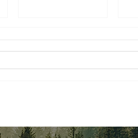
Open discussie over de wolf...
NEW!