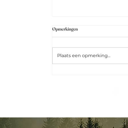
Opmerkingen
Plaats een opmerking...
Samen de natuur delen: respect
tussen jeugdbewegingen en jagers