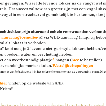
er gevangen. Wissel de levende lokker na de vangst wel m
rt is. Het succes zal sowieso groter zijn met een vogel uit 
kvogel in een trechterval gemakkelijk te herkennen, doe je
rechtbekken, zijn uiteraard enkele voorwaarden verbond
 
aanvraagformulier
 of via WBE-aanvraag (altijd bij hebb
val als lokaas is verboden
/of kooi mag je 2 levende niet-geringde lokkers hebben/v
n voedsel, water en beschutting hebben
et een weerbestendig plaatje
*
 hangen (
hier
 te bestellen)
ervriendelijke manier doden.
Wettelijke bepalingen
nummer van je jachtverlof én het referentienummer van de vergunning staan. 
Nie
hier
 vinden op de website van ANB.
Kristof
n
kraaien vangen
eksters vangen
en vangen
kraaienval
eksterval
rechterval
larsenkooi
t