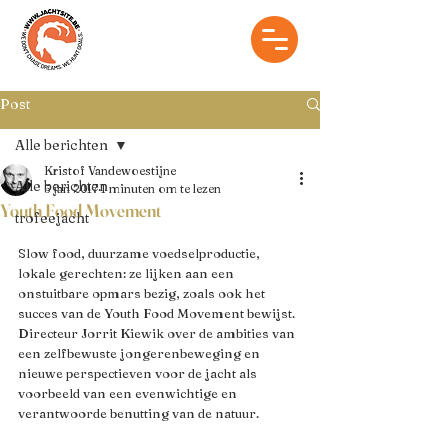
Post
Alle berichten
Kristof Vandewoestijne
Alle berichten
5 jan 2017
1 minuten om te lezen
Youth Food Movement
trofeejacht
Slow food, duurzame voedselproductie, 
lokale gerechten: ze lijken aan een 
onstuitbare opmars bezig, zoals ook het 
succes van de Youth Food Movement bewijst. 
Directeur Jorrit Kiewik over de ambities van 
een zelfbewuste jongerenbeweging en 
nieuwe perspectieven voor de jacht als 
voorbeeld van een evenwichtige en 
verantwoorde benutting van de natuur.