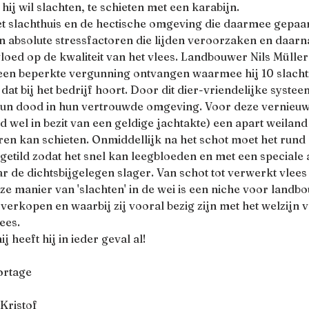
ij wil slachten, te schieten met een karabijn. 
t slachthuis en de hectische omgeving die daarmee gepaa
en absolute stressfactoren die lijden veroorzaken en daarn
loed op de kwaliteit van het vlees. Landbouwer Nils Müller
 een beperkte vergunning ontvangen waarmee hij 10 slach
dat bij het bedrijf hoort. Door dit dier-vriendelijke systeem
 hun dood in hun vertrouwde omgeving. Voor deze vernie
rd wel in bezit van een geldige jachtakte) een apart weiland
eren kan schieten. Onmiddellijk na het schot moet het rund
etild zodat het snel kan leegbloeden en met een speciale
ar de dichtsbijgelegen slager. Van schot tot verwerkt vlees 
e manier van 'slachten' in de wei is een niche voor landb
verkopen en waarbij zij vooral bezig zijn met het welzijn v
lees.
 heeft hij in ieder geval al!
ortage
 Kristof