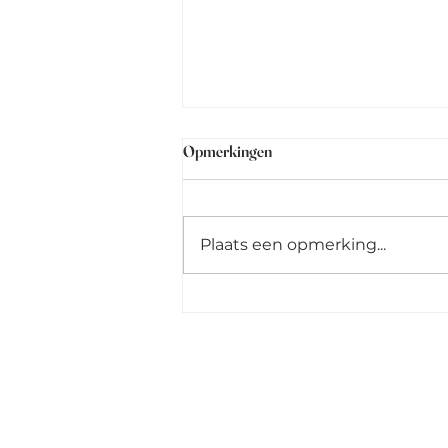
Opmerkingen
Plaats een opmerking...
Samen de natuur delen: respect
tussen jeugdbewegingen en jagers