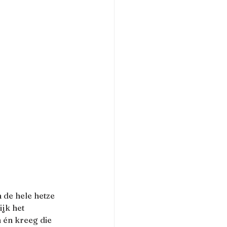
 de hele hetze 
jk het 
 én kreeg die 