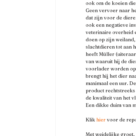
ook om de koeien die h
Geen vervoer naar he
dat zijn voor de dier
ook een negatieve inv
veterinaire overheid
doen op zijn weiland, 
slachtdieren tot aan
heeft Müller (uiteraa
van waaruit hij de di
voorlader worden opg
brengt hij het dier na
maximaal een uur. Dez
product rechtstreeks 
de kwaliteit van het v
Een dikke duim van mij
Klik 
hier
 voor de rep
Met weidelijke groet,