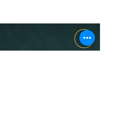
Privacy & cookies
Algemene Voorwaarden
Voorwaarden Teambuilding
Voorwaarden Jachtoutfit
Retourbeleid Jachtoutfit