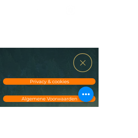
Privacy & cookies
Algemene Voorwaarden
Voorwaarden Teambuilding
Voorwaarden Jachtoutfit