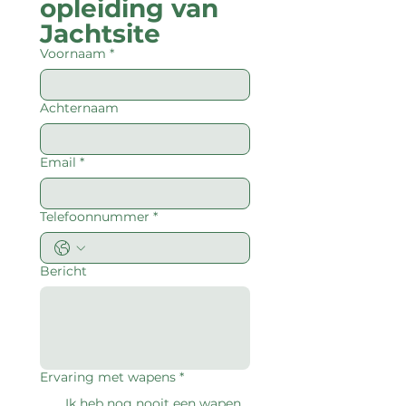
opleiding van 
Jachtsite
Voornaam
*
Achternaam
Email
*
Telefoonnummer
*
Bericht
Ervaring met wapens
*
Ik heb nog nooit een wapen