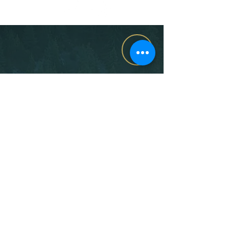
Privacy & cookies
Algemene Voorwaarden
Voorwaarden Teambuilding
Voorwaarden Jachtoutfit
Retourbeleid Jachtoutfit
Gebruiksvoorwaarden